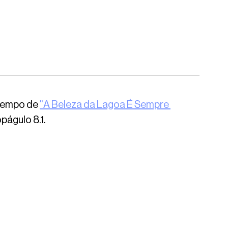
tempo de 
"A Beleza da Lagoa É Sempre 
págulo 8.1.