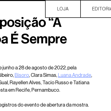
LOJA
EDITORI
xposição “A
oa É Sempre
e junho a 28 de agosto de 2022, pela 
beiro, 
Bisoro
, Clara Simas, 
Luana Andrade
, 
Gual, Rayellen Alves, Tacio Russo e Tatiana 
osta em Recife, Pernambuco. 
registros do evento de abertura da mostra.