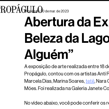
Propágulo
30 de mar. de 2023
Abertura da E
Beleza da Lag
Alguém”
A exposição de arte realizada entre 18 d
Propágulo, contou com os artistas Anti Ri
Marcela Dias, Marina Soares, 
tetê
, Nara 
Móes. Foi realizada na Galeria Janete C
No vídeo abaixo, você pode conferir os 