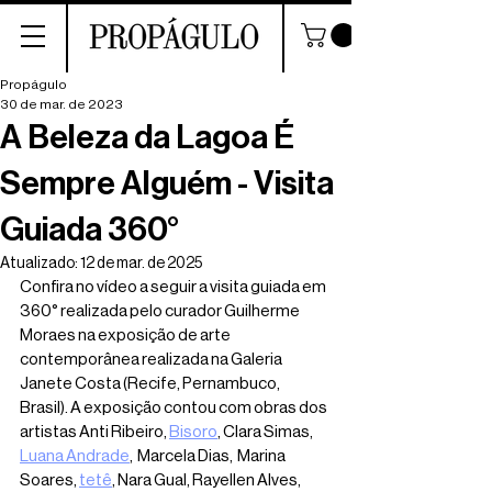
Propágulo
30 de mar. de 2023
A Beleza da Lagoa É
Sempre Alguém - Visita
Guiada 360°
Atualizado:
12 de mar. de 2025
Confira no vídeo a seguir a visita guiada em 
360° realizada pelo curador Guilherme 
Moraes na exposição de arte 
contemporânea realizada na Galeria 
Janete Costa (Recife, Pernambuco, 
Brasil). A exposição contou com obras dos 
artistas Anti Ribeiro, 
Bisoro
, Clara Simas, 
Luana Andrade
,  Marcela Dias,  Marina 
Soares, 
tetê
, Nara Gual, Rayellen Alves, 