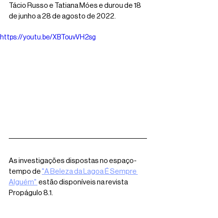
Tácio Russo e Tatiana Móes e durou de 18 
de junho a 28 de agosto de 2022.
https://youtu.be/XBTouvVH2sg
As investigações dispostas no espaço-
tempo de 
"A Beleza da Lagoa É Sempre 
Alguém" 
 estão disponíveis na revista 
Propágulo 8.1.