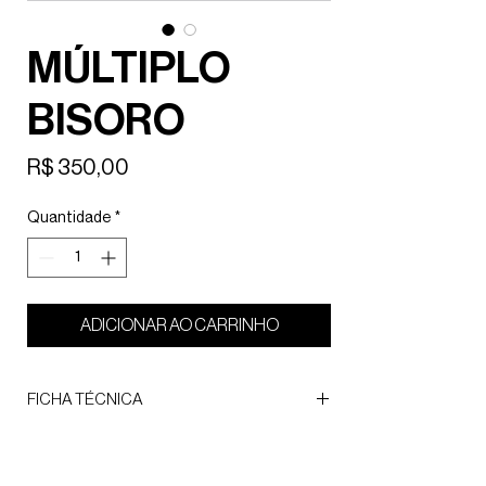
MÚLTIPLO
BISORO
Preço
R$ 350,00
Quantidade
*
ADICIONAR AO CARRINHO
FICHA TÉCNICA
Título: Agora nada que já lhe tenha pertencido
existe