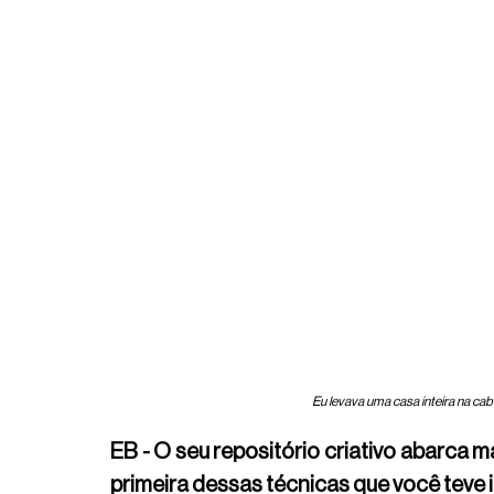
Eu levava uma casa inteira na cabe
EB - O seu repositório criativo abarca ma
primeira dessas técnicas que você teve 