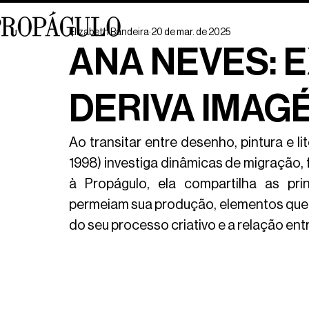
Elizabeth Bandeira
20 de mar. de 2025
ANA NEVES: 
DERIVA IMAG
Ao transitar entre desenho, pintura e li
1998) investiga dinâmicas de migração, 
à Propágulo, ela compartilha as prin
permeiam sua produção, elementos que c
do seu processo criativo e a relação ent