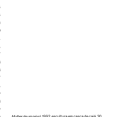
 
 
 
 
 
 
 
 
 
 
 
entre idas e vindas, manteve-se fazendo 
 
 
 
Mulher de um pé só
, 1992, escultura em casca de cajá, 30 