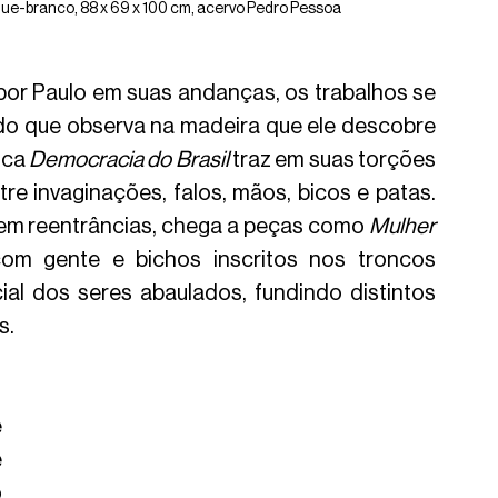
ue-branco, 88 x 69 x 100 cm, acervo Pedro Pessoa
or Paulo em suas andanças, os trabalhos se 
 do que observa na madeira que ele descobre 
ca 
Democracia do Brasil
 traz em suas torções 
e invaginações, falos, mãos, bicos e patas. 
m reentrâncias, chega a peças como 
Mulher 
com gente e bichos inscritos nos troncos 
al dos seres abaulados, fundindo distintos 
. 
 
 
 