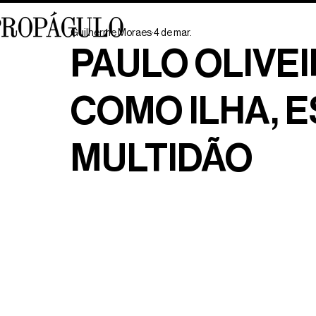
Guilherme Moraes
4 de mar.
PAULO OLIVE
COMO ILHA, 
MULTIDÃO