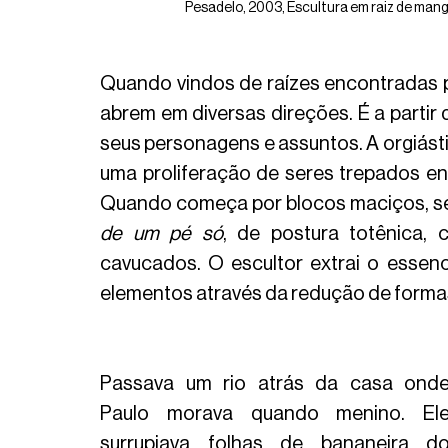
Pesadelo, 2003, Escultura em raiz de mang
Quando vindos de raízes encontradas p
abrem em diversas direções. É a partir
seus personagens e assuntos. A orgiásti
uma proliferação de seres trepados entr
Quando começa por blocos maciços, se
de um pé só
, de postura totênica, 
cavucados. O escultor extrai o essenci
elementos através da redução de formas
Passava um rio atrás da casa onde
Paulo morava quando menino. Ele
surrupiava folhas de bananeira do